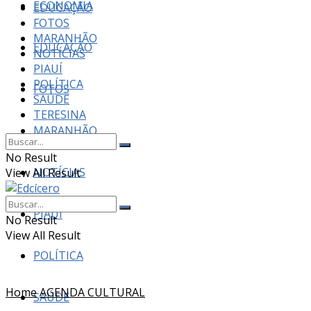
ECONOMIA
EDUCAÇÃO
FOTOS
MARANHÃO
EDUCAÇÃO
NOTÍCIAS
PIAUÍ
POLÍTICA
FOTOS
SAÚDE
TERESINA
MARANHÃO
No Result
NOTÍCIAS
View All Result
PIAUÍ
No Result
View All Result
POLÍTICA
Home
AGENDA CULTURAL
SAÚDE