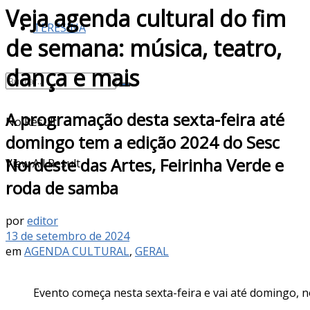
Veja agenda cultural do fim
TERESINA
de semana: música, teatro,
dança e mais
A programação desta sexta-feira até
No Result
domingo tem a edição 2024 do Sesc
Nordeste das Artes, Feirinha Verde e
View All Result
roda de samba
por
editor
13 de setembro de 2024
em
AGENDA CULTURAL
,
GERAL
Evento começa nesta sexta-feira e vai até domingo, 