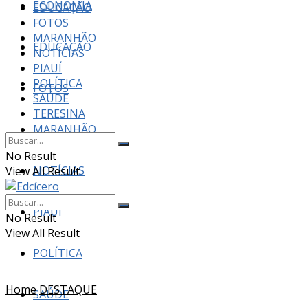
ECONOMIA
EDUCAÇÃO
FOTOS
MARANHÃO
EDUCAÇÃO
NOTÍCIAS
PIAUÍ
POLÍTICA
FOTOS
SAÚDE
TERESINA
MARANHÃO
No Result
NOTÍCIAS
View All Result
PIAUÍ
No Result
View All Result
POLÍTICA
Home
DESTAQUE
SAÚDE