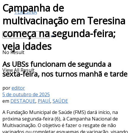
Campanha de
TERESINA
multivacinação em Teresina
começa na segunda-feira;
veja idades
No Result
As UBSs funcionam de segunda a
View All Result
sexta-feira, nos turnos manhã e tarde
por
editor
5 de outubro de 2025
em
DESTAQUE
,
PIAUÍ
,
SAÚDE
A Fundação Municipal de Saúde (FMS) dará início, na
próxima segunda-feira (6), à Campanha Nacional de
Multivacinação. O objetivo é fazer o resgate de não
vacinados ou completar esquemas de vacinação, visando