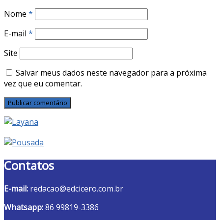
Nome
*
E-mail
*
Site
Salvar meus dados neste navegador para a próxima
vez que eu comentar.
Contatos
E-mail:
redacao@edcicero.com.br
Whatsapp:
86 99819-3386