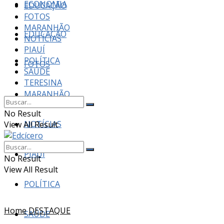
ECONOMIA
EDUCAÇÃO
FOTOS
MARANHÃO
EDUCAÇÃO
NOTÍCIAS
PIAUÍ
POLÍTICA
FOTOS
SAÚDE
TERESINA
MARANHÃO
No Result
NOTÍCIAS
View All Result
PIAUÍ
No Result
View All Result
POLÍTICA
Home
DESTAQUE
SAÚDE