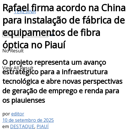
Rafael firma acordo na China
TERESINA
para instalação de fábrica de
equipamentos de fibra
óptica no Piauí
No Result
O projeto representa um avanço
View All Result
estratégico para a infraestrutura
tecnológica e abre novas perspectivas
de geração de emprego e renda para
os piauienses
por
editor
10 de setembro de 2025
em
DESTAQUE
,
PIAUÍ