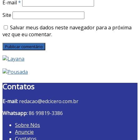
E-mail
*
Site
Salvar meus dados neste navegador para a próxima
vez que eu comentar.
Contatos
E-mail:
redacao@edcicero.com.br
Whatsapp:
86 99819-3386
Sobre Nós
Anuncie
Contatos