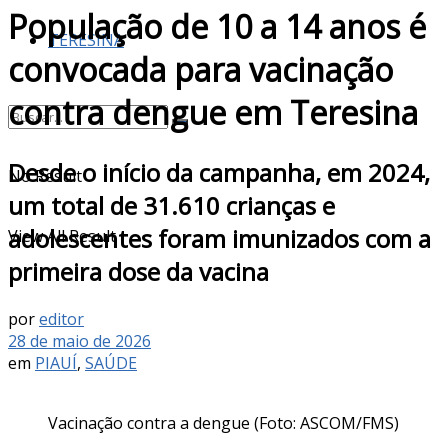
População de 10 a 14 anos é
TERESINA
convocada para vacinação
contra dengue em Teresina
Desde o início da campanha, em 2024,
No Result
um total de 31.610 crianças e
adolescentes foram imunizados com a
View All Result
primeira dose da vacina
por
editor
28 de maio de 2026
em
PIAUÍ
,
SAÚDE
Vacinação contra a dengue (Foto: ASCOM/FMS)