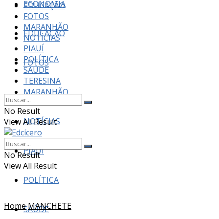
ECONOMIA
EDUCAÇÃO
FOTOS
MARANHÃO
EDUCAÇÃO
NOTÍCIAS
PIAUÍ
POLÍTICA
FOTOS
SAÚDE
TERESINA
MARANHÃO
No Result
NOTÍCIAS
View All Result
PIAUÍ
No Result
View All Result
POLÍTICA
Home
MANCHETE
SAÚDE