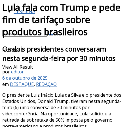
Lula fala com Trump e pede
TERESINA
fim de tarifaço sobre
produtos brasileiros
Os dois presidentes conversaram
No Result
nesta segunda-feira por 30 minutos
View All Result
por
editor
6 de outubro de 2025
em
DESTAQUE
,
REDAÇÃO
O presidente Luiz Inácio Lula da Silva e o presidente dos
Estados Unidos, Donald Trump, tiveram nesta segunda-
feira (6) uma conversa de 30 minutos por
videoconferência. Na oportunidade, Lula solicitou a
retirada da sobretaxa de 50% imposta pelo governo
norte-americano a produtos brasileiros.