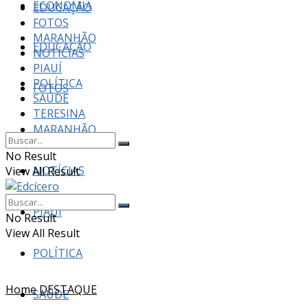
ECONOMIA
EDUCAÇÃO
FOTOS
MARANHÃO
EDUCAÇÃO
NOTÍCIAS
PIAUÍ
POLÍTICA
FOTOS
SAÚDE
TERESINA
MARANHÃO
No Result
NOTÍCIAS
View All Result
PIAUÍ
No Result
View All Result
POLÍTICA
Home
DESTAQUE
SAÚDE