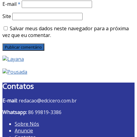
E-mail
*
Site
Salvar meus dados neste navegador para a próxima
vez que eu comentar.
Contatos
E-mail:
redacao@edcicero.com.br
Whatsapp:
86 99819-3386
Sobre Nós
Anuncie