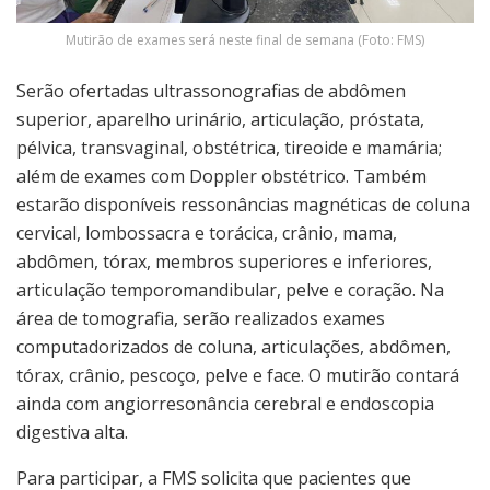
Mutirão de exames será neste final de semana (Foto: FMS)
Serão ofertadas ultrassonografias de abdômen
superior, aparelho urinário, articulação, próstata,
pélvica, transvaginal, obstétrica, tireoide e mamária;
além de exames com Doppler obstétrico. Também
estarão disponíveis ressonâncias magnéticas de coluna
cervical, lombossacra e torácica, crânio, mama,
abdômen, tórax, membros superiores e inferiores,
articulação temporomandibular, pelve e coração. Na
área de tomografia, serão realizados exames
computadorizados de coluna, articulações, abdômen,
tórax, crânio, pescoço, pelve e face. O mutirão contará
ainda com angiorresonância cerebral e endoscopia
digestiva alta.
Para participar, a FMS solicita que pacientes que