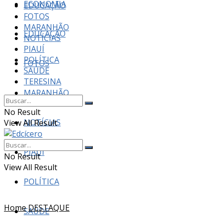
ECONOMIA
EDUCAÇÃO
FOTOS
MARANHÃO
EDUCAÇÃO
NOTÍCIAS
PIAUÍ
POLÍTICA
FOTOS
SAÚDE
TERESINA
MARANHÃO
No Result
NOTÍCIAS
View All Result
PIAUÍ
No Result
View All Result
POLÍTICA
Home
DESTAQUE
SAÚDE