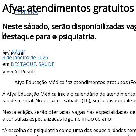
Afya: atendimentos gratuito
TERESINA
Neste sábado, serão disponibilizadas v
destaque para a psiquiatria.
por
editor
No Result
8 de janeiro de 2026
em
DESTAQUE
,
SAÚDE
View All Result
Afya Educação Médica faz atendimentos gratuitos (Fo
A Afya Educação Médica inicia o calendário de atendiment
saúde mental. No próximo sábado (10), serão disponibiliz
Nesta edição, serão ofertadas vagas nas especialidades de 
a consultas especializadas logo no início do ano.
“A escolha da psiquiatria como uma das especialidades cen