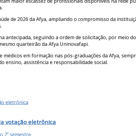
maior escassez de profissionais disponíveis na rede públic
a.
aúde de 2026 da Afya, ampliando o compromisso da institui
.
a antecipada, seguindo a ordem de solicitação, por meio d
 mesmo quarteirão da Afya Uninovafapi.
s e médicos em formação nas pós-graduações da Afya, sempre
 ensino, assistência e responsabilidade social.
da votação eletrônica