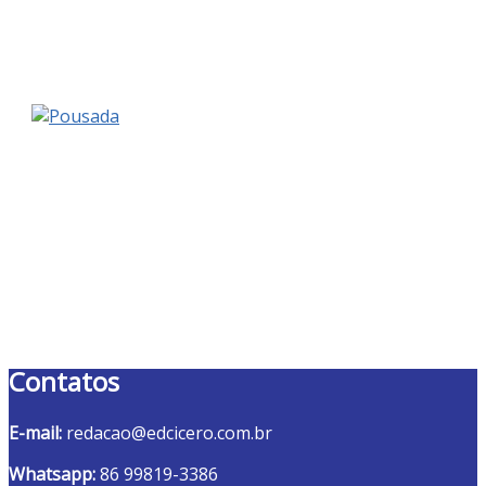
Contatos
E-mail:
redacao@edcicero.com.br
Whatsapp:
86 99819-3386