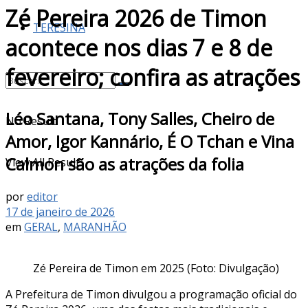
Zé Pereira 2026 de Timon
TERESINA
acontece nos dias 7 e 8 de
fevereiro; confira as atrações
Léo Santana, Tony Salles, Cheiro de
No Result
Amor, Igor Kannário, É O Tchan e Vina
Calmon são as atrações da folia
View All Result
por
editor
17 de janeiro de 2026
em
GERAL
,
MARANHÃO
Zé Pereira de Timon em 2025 (Foto: Divulgação)
A Prefeitura de Timon divulgou a programação oficial do