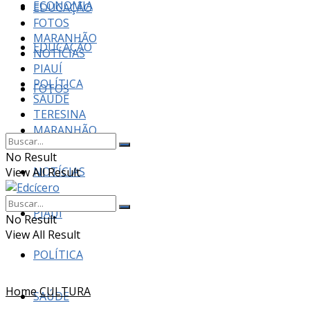
ECONOMIA
EDUCAÇÃO
FOTOS
MARANHÃO
EDUCAÇÃO
NOTÍCIAS
PIAUÍ
POLÍTICA
FOTOS
SAÚDE
TERESINA
MARANHÃO
No Result
NOTÍCIAS
View All Result
PIAUÍ
No Result
View All Result
POLÍTICA
Home
CULTURA
SAÚDE