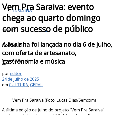
Vem Pra Saraiva: evento
TERESINA
chega ao quarto domingo
com sucesso de público
A feirinha foi lançada no dia 6 de julho,
No Result
com oferta de artesanato,
gastronomia e música
View All Result
por
editor
24 de julho de 2025
em
CULTURA
,
GERAL
Vem Pra Saraiva (Foto: Lucas Dias/Semcom)
A última edição de julho do projeto “Vem Pra Saraiva”