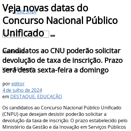
Veja novas datas do
TERESINA
Concurso Nacional Público
Unificado
Candidatos ao CNU poderão solicitar
No Result
devolução de taxa de inscrição. Prazo
será desta sexta-feira a domingo
View All Result
por
editor
4 de julho de 2024
em
DESTAQUE
,
EDUCAÇÃO
Os candidatos ao Concurso Nacional Público Unificado
(CNPU) que desejam desistir poderão solicitar a
devolução da taxa de inscrição. O prazo estabelecido pelo
Ministério da Gestão e da Inovação em Serviços Públicos