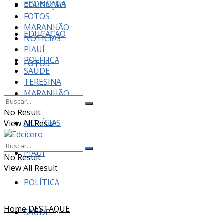
ECONOMIA
EDUCAÇÃO
FOTOS
MARANHÃO
EDUCAÇÃO
NOTÍCIAS
PIAUÍ
POLÍTICA
FOTOS
SAÚDE
TERESINA
MARANHÃO
No Result
NOTÍCIAS
View All Result
PIAUÍ
No Result
View All Result
POLÍTICA
Home
DESTAQUE
SAÚDE