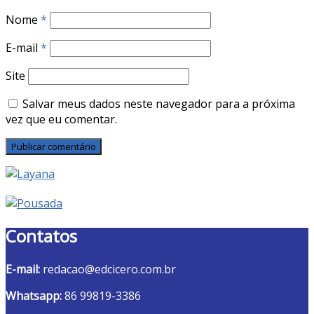
Nome
*
E-mail
*
Site
Salvar meus dados neste navegador para a próxima
vez que eu comentar.
Contatos
E-mail:
redacao@edcicero.com.br
Whatsapp:
86 99819-3386