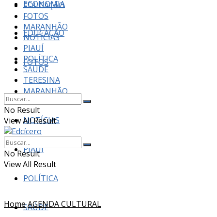
ECONOMIA
EDUCAÇÃO
FOTOS
MARANHÃO
EDUCAÇÃO
NOTÍCIAS
PIAUÍ
POLÍTICA
FOTOS
SAÚDE
TERESINA
MARANHÃO
No Result
NOTÍCIAS
View All Result
PIAUÍ
No Result
View All Result
POLÍTICA
Home
AGENDA CULTURAL
SAÚDE