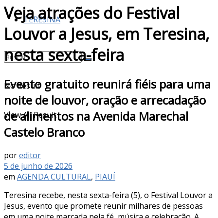
Veja atrações do Festival
TERESINA
Louvor a Jesus, em Teresina,
nesta sexta-feira
Evento gratuito reunirá fiéis para uma
No Result
noite de louvor, oração e arrecadação
de alimentos na Avenida Marechal
View All Result
Castelo Branco
por
editor
5 de junho de 2026
em
AGENDA CULTURAL
,
PIAUÍ
Teresina recebe, nesta sexta-feira (5), o Festival Louvor a
Jesus, evento que promete reunir milhares de pessoas
em uma noite marcada pela fé, música e celebração. A