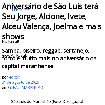
Aniversário de São Luís terá
TERESINA
Seu Jorge, Alcione, Ivete,
Alceu Valença, Joelma e mais
shows
No Result
Samba, piseiro, reggae, sertanejo,
View All Result
forró e muito mais no aniversário da
capital maranhense
por
editor
31 de agosto de 2025
em
GERAL
,
MARANHÃO
São Luís do Maranhão (Foto: Divulgação)