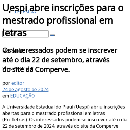
Uespi abre inscrições para o
TERESINA
mestrado profissional em
letras
Os interessados podem se inscrever
No Result
até o dia 22 de setembro, através
do site da Comperve.
View All Result
por
editor
24 de agosto de 2024
em
EDUCAÇÃO
A Universidade Estadual do Piauí (Uespi) abriu inscrições
abertas para o mestrado profissional em letras
(Profletras). Os interessados podem se inscrever até o dia
22 de setembro de 2024, através do site da Comperve,