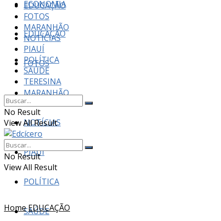
ECONOMIA
EDUCAÇÃO
FOTOS
MARANHÃO
EDUCAÇÃO
NOTÍCIAS
PIAUÍ
POLÍTICA
FOTOS
SAÚDE
TERESINA
MARANHÃO
No Result
NOTÍCIAS
View All Result
PIAUÍ
No Result
View All Result
POLÍTICA
Home
EDUCAÇÃO
SAÚDE