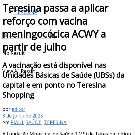
Teresina passa a aplicar
TERESINA
reforço com vacina
meningocócica ACWY a
partir de julho
No Result
A vacinação está disponível nas
View All Result
Unidades Básicas de Saúde (UBSs) da
capital e em ponto no Teresina
Shopping
por
editor
3 de julho de 2025
em
PIAUÍ
,
SAÚDE
,
TERESINA
A Fundação Municipal de Saúde (FMS) de Teresina iniciou,