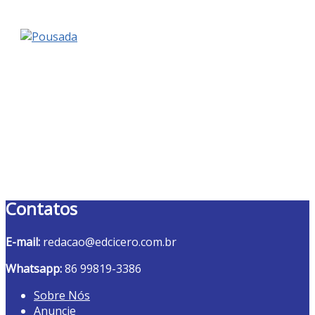
Contatos
E-mail:
redacao@edcicero.com.br
Whatsapp:
86 99819-3386
Sobre Nós
Anuncie