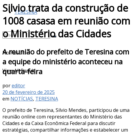
Silvio trata da construção de
TERESINA
1008 casasa em reunião com
o Ministério das Cidades
A reunião do prefeito de Teresina com
No Result
a equipe do ministério aconteceu na
quarta-feira
View All Result
por
editor
20 de fevereiro de 2025
em
NOTÍCIAS
,
TERESINA
O prefeito de Teresina, Silvio Mendes, participou de uma
reunião online com representantes do Ministério das
Cidades e da Caixa Econômica Federal para discutir
estratégias, compartilhar informações e estabelecer um