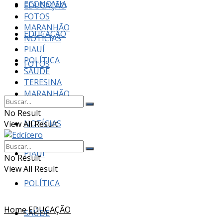
ECONOMIA
EDUCAÇÃO
FOTOS
MARANHÃO
EDUCAÇÃO
NOTÍCIAS
PIAUÍ
POLÍTICA
FOTOS
SAÚDE
TERESINA
MARANHÃO
No Result
NOTÍCIAS
View All Result
PIAUÍ
No Result
View All Result
POLÍTICA
Home
EDUCAÇÃO
SAÚDE