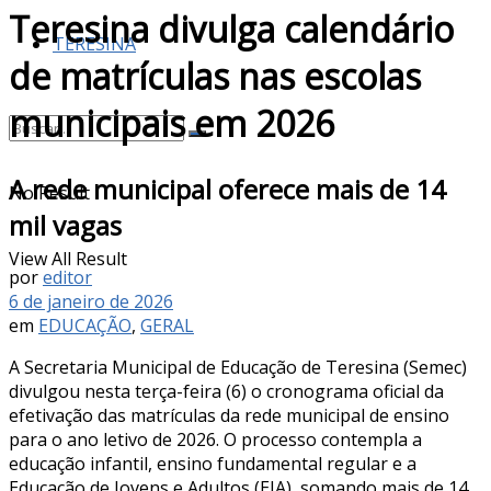
Teresina divulga calendário
TERESINA
de matrículas nas escolas
municipais em 2026
A rede municipal oferece mais de 14
No Result
mil vagas
View All Result
por
editor
6 de janeiro de 2026
em
EDUCAÇÃO
,
GERAL
A Secretaria Municipal de Educação de Teresina (Semec)
divulgou nesta terça-feira (6) o cronograma oficial da
efetivação das matrículas da rede municipal de ensino
para o ano letivo de 2026. O processo contempla a
educação infantil, ensino fundamental regular e a
Educação de Jovens e Adultos (EJA), somando mais de 14