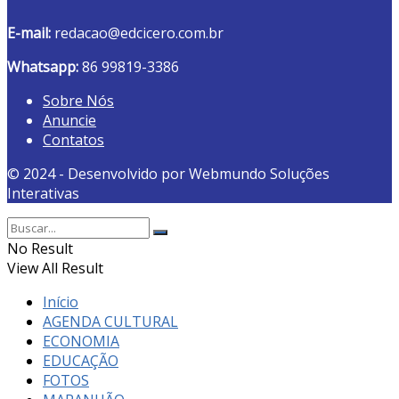
E-mail:
redacao@edcicero.com.br
Whatsapp:
86 99819-3386
Sobre Nós
Anuncie
Contatos
© 2024 - Desenvolvido por Webmundo Soluções
Interativas
No Result
View All Result
Início
AGENDA CULTURAL
ECONOMIA
EDUCAÇÃO
FOTOS