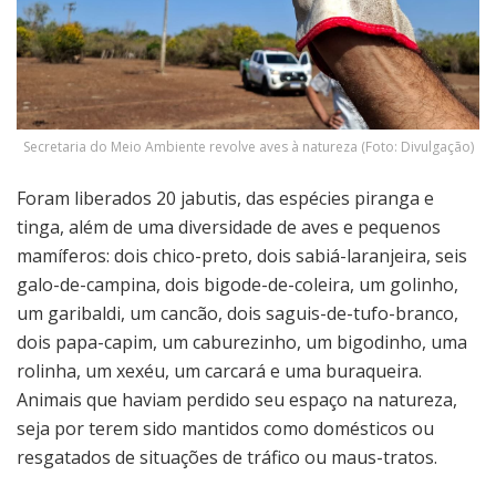
Secretaria do Meio Ambiente revolve aves à natureza (Foto: Divulgação)
Foram liberados 20 jabutis, das espécies piranga e
tinga, além de uma diversidade de aves e pequenos
mamíferos: dois chico-preto, dois sabiá-laranjeira, seis
galo-de-campina, dois bigode-de-coleira, um golinho,
um garibaldi, um cancão, dois saguis-de-tufo-branco,
dois papa-capim, um caburezinho, um bigodinho, uma
rolinha, um xexéu, um carcará e uma buraqueira.
Animais que haviam perdido seu espaço na natureza,
seja por terem sido mantidos como domésticos ou
resgatados de situações de tráfico ou maus-tratos.