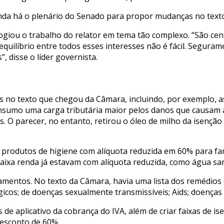
inda há o plenário do Senado para propor mudanças no text
ogiou o trabalho do relator em tema tão complexo. “São cen
uilíbrio entre todos esses interesses não é fácil. Seguram
, disse o líder governista.
 no texto que chegou da Câmara, incluindo, por exemplo, a
onsumo uma carga tributária maior pelos danos que causam 
s. O parecer, no entanto, retirou o óleo de milho da isenção
s produtos de higiene com alíquota reduzida em 60% para fa
ixa renda já estavam com alíquota reduzida, como água sani
mentos. No texto da Câmara, havia uma lista dos remédios q
icos; de doenças sexualmente transmissíveis; Aids; doenças 
s de aplicativo da cobrança do IVA, além de criar faixas de
desconto de 60%.