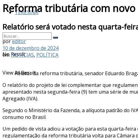
Reforma tributária com novo 
TERESINA
Relatório será votado nesta quarta-feir
por
editor
10 de dezembro de 2024
No Result
em
NOTÍCIAS
,
POLÍTICA
View All Result
Relator da reforma tributária, senador Eduardo Braga
O relatório do projeto de lei complementar que regulamenta 
apresentado nesta segunda-feira (9) tem uma série de mu
Agregado (IVA).
Segundo o Ministério da Fazenda, a alíquota padrão do IV
consumo no Brasil.
Um pedido de vista adiou a votação para esta quarta-feira
regulamentação da reforma tributária volta para Câmara 