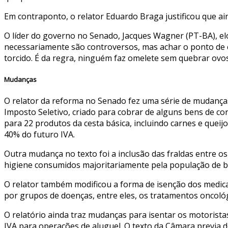
Em contraponto, o relator Eduardo Braga justificou que a
O líder do governo no Senado, Jacques Wagner (PT-BA), el
necessariamente são controversos, mas achar o ponto de eq
torcido. É da regra, ninguém faz omelete sem quebrar ovos”
Mudanças
O relator da reforma no Senado fez uma série de mudanças
Imposto Seletivo, criado para cobrar de alguns bens de c
para 22 produtos da cesta básica, incluindo carnes e queijo
40% do futuro IVA.
Outra mudança no texto foi a inclusão das fraldas entre o
higiene consumidos majoritariamente pela população de ba
O relator também modificou a forma de isenção dos medica
por grupos de doenças, entre eles, os tratamentos oncológ
O relatório ainda traz mudanças para isentar os motorista
IVA para operações de aluguel. O texto da Câmara previa 