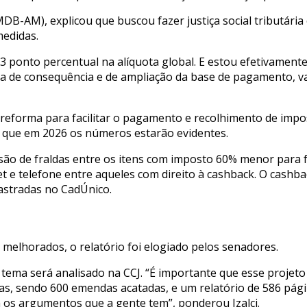
B-AM), explicou que buscou fazer justiça social tributária
edidas.
onto percentual na alíquota global. E estou efetivamente c
a de consequência e de ampliação da base de pagamento, va
 reforma para facilitar o pagamento e recolhimento de imp
que em 2026 os números estarão evidentes.
usão de fraldas entre os itens com imposto 60% menor para f
t e telefone entre aqueles com direito à cashback. O cashba
astradas no CadÚnico.
melhorados, o relatório foi elogiado pelos senadores.
 o tema será analisado na CCJ. “É importante que esse proj
s, sendo 600 emendas acatadas, e um relatório de 586 pági
m os argumentos que a gente tem”, ponderou Izalci.