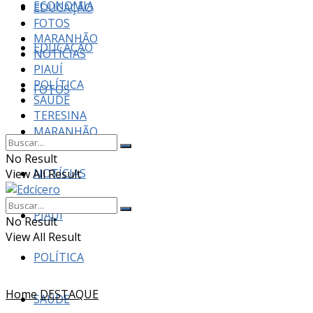
ECONOMIA
EDUCAÇÃO
FOTOS
MARANHÃO
EDUCAÇÃO
NOTÍCIAS
PIAUÍ
POLÍTICA
FOTOS
SAÚDE
TERESINA
MARANHÃO
No Result
NOTÍCIAS
View All Result
PIAUÍ
No Result
View All Result
POLÍTICA
Home
DESTAQUE
SAÚDE