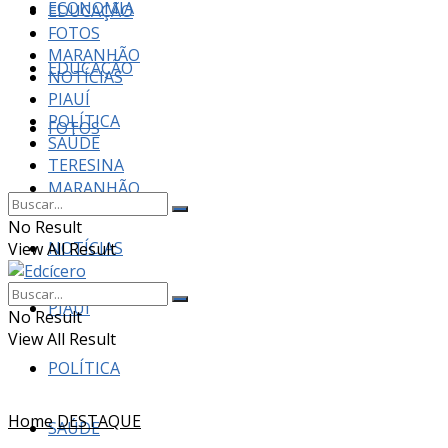
ECONOMIA
EDUCAÇÃO
FOTOS
MARANHÃO
EDUCAÇÃO
NOTÍCIAS
PIAUÍ
POLÍTICA
FOTOS
SAÚDE
TERESINA
MARANHÃO
No Result
NOTÍCIAS
View All Result
PIAUÍ
No Result
View All Result
POLÍTICA
Home
DESTAQUE
SAÚDE