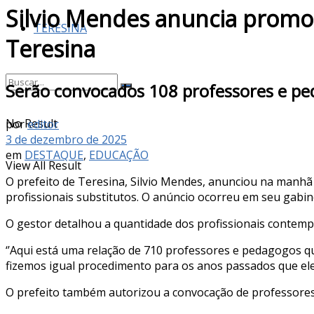
Silvio Mendes anuncia promoç
TERESINA
Teresina
Serão convocados 108 professores e pe
No Result
por
editor
3 de dezembro de 2025
em
DESTAQUE
,
EDUCAÇÃO
View All Result
O prefeito de Teresina, Silvio Mendes, anunciou na manhã
profissionais substitutos. O anúncio ocorreu em seu gabin
O gestor detalhou a quantidade dos profissionais contemp
‘’Aqui está uma relação de 710 professores e pedagogos q
fizemos igual procedimento para os anos passados que el
O prefeito também autorizou a convocação de professores 