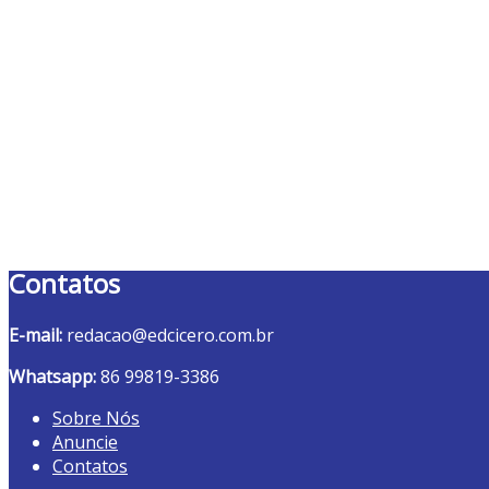
Contatos
E-mail:
redacao@edcicero.com.br
Whatsapp:
86 99819-3386
Sobre Nós
Anuncie
Contatos