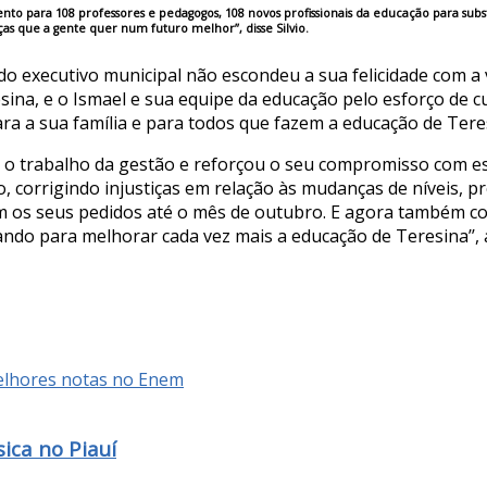
o para 108 professores e pedagogos, 108 novos profissionais da educação para subst
as que a gente quer num futuro melhor’’, disse Silvio.
do executivo municipal não escondeu a sua felicidade com a 
ina, e o Ismael e sua equipe da educação pelo esforço de cu
ra a sua família e para todos que fazem a educação de Teresi
eu o trabalho da gestão e reforçou o seu compromisso com es
o, corrigindo injustiças em relação às mudanças de níveis,
m os seus pedidos até o mês de outubro. E agora também 
do para melhorar cada vez mais a educação de Teresina’’, 
ica no Piauí