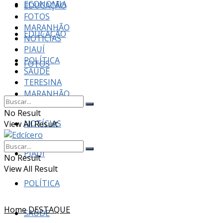
ECONOMIA
EDUCAÇÃO
FOTOS
MARANHÃO
EDUCAÇÃO
NOTÍCIAS
PIAUÍ
POLÍTICA
FOTOS
SAÚDE
TERESINA
MARANHÃO
No Result
NOTÍCIAS
View All Result
PIAUÍ
No Result
View All Result
POLÍTICA
Home
DESTAQUE
SAÚDE