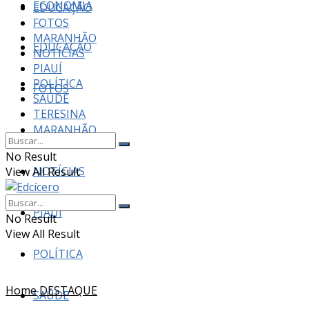
ECONOMIA
EDUCAÇÃO
FOTOS
MARANHÃO
EDUCAÇÃO
NOTÍCIAS
PIAUÍ
POLÍTICA
FOTOS
SAÚDE
TERESINA
MARANHÃO
No Result
NOTÍCIAS
View All Result
PIAUÍ
No Result
View All Result
POLÍTICA
Home
DESTAQUE
SAÚDE