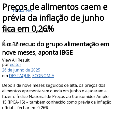
Preços de alimentos caem e
TERESINA
prévia da inflação de junho
fica em 0,26%
É o 1º recuo do grupo alimentação em
No Result
nove meses, aponta IBGE
View All Result
por
editor
26 de junho de 2025
em
DESTAQUE
,
ECONOMIA
Depois de nove meses seguidos de alta, os preços dos
alimentos apresentaram queda em junho e ajudaram a
fazer o Índice Nacional de Preços ao Consumidor Amplo
15 (IPCA-15) – também conhecido como prévia da inflação
oficial – fechar em 0,26%.