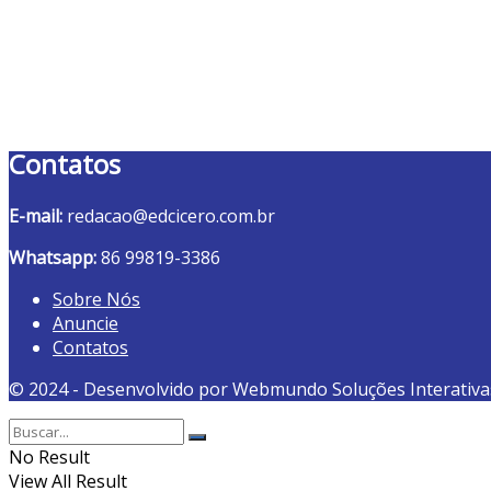
Contatos
E-mail:
redacao@edcicero.com.br
Whatsapp:
86 99819-3386
Sobre Nós
Anuncie
Contatos
© 2024 - Desenvolvido por Webmundo Soluções Interativa
No Result
View All Result