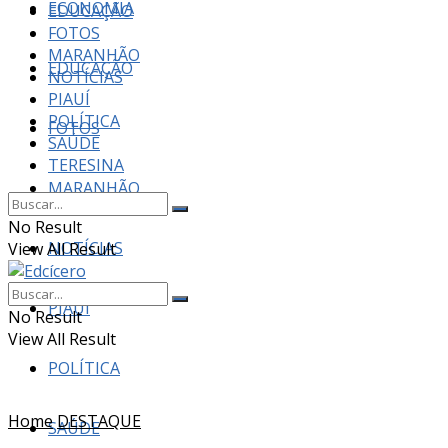
ECONOMIA
EDUCAÇÃO
FOTOS
MARANHÃO
EDUCAÇÃO
NOTÍCIAS
PIAUÍ
POLÍTICA
FOTOS
SAÚDE
TERESINA
MARANHÃO
No Result
NOTÍCIAS
View All Result
PIAUÍ
No Result
View All Result
POLÍTICA
Home
DESTAQUE
SAÚDE