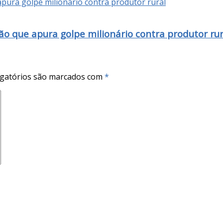
o que apura golpe milionário contra produtor rur
gatórios são marcados com
*