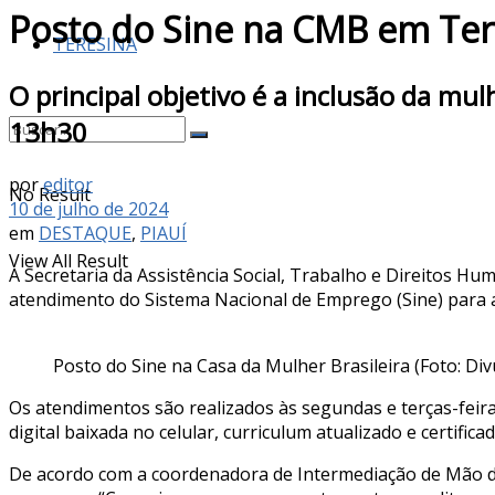
Posto do Sine na CMB em Tere
TERESINA
O principal objetivo é a inclusão da mu
13h30
por
editor
No Result
10 de julho de 2024
em
DESTAQUE
,
PIAUÍ
View All Result
A Secretaria da Assistência Social, Trabalho e Direitos H
atendimento do Sistema Nacional de Emprego (Sine) para at
Posto do Sine na Casa da Mulher Brasileira (Foto: Di
Os atendimentos são realizados às segundas e terças-feir
digital baixada no celular, curriculum atualizado e certific
De acordo com a coordenadora de Intermediação de Mão de 