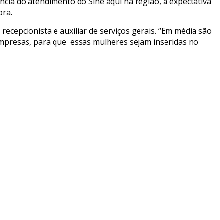
ia do atendimento do Sine aqui na região, a expectativa
ora.
ecepcionista e auxiliar de serviços gerais. “Em média são
 empresas, para que essas mulheres sejam inseridas no