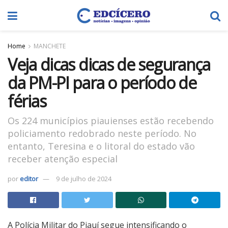
Home
MANCHETE
Veja dicas dicas de segurança
da PM-PI para o período de
férias
Os 224 municípios piauienses estão recebendo
policiamento redobrado neste período. No
entanto, Teresina e o litoral do estado vão
receber atenção especial
por
editor
9 de julho de 2024
A Polícia Militar do Piauí segue intensificando o