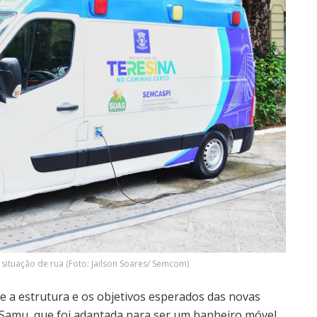
ituação de rua (Foto: Jailson Soares/ Semcom)
re a estrutura e os objetivos esperados das novas
 Samu, que foi adaptada para ser um banheiro móvel.