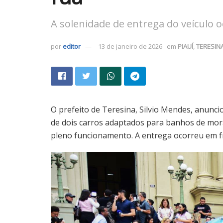
A solenidade de entrega do veículo o
por
editor
13 de janeiro de 2026
em
PIAUÍ
,
TERESIN
O prefeito de Teresina, Silvio Mendes, anuncio
de dois carros adaptados para banhos de mor
pleno funcionamento. A entrega ocorreu em fr