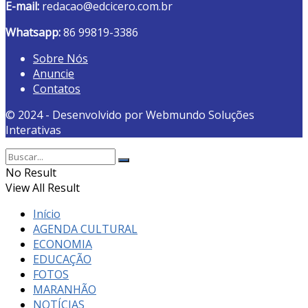
E-mail:
redacao@edcicero.com.br
Whatsapp:
86 99819-3386
Sobre Nós
Anuncie
Contatos
© 2024 - Desenvolvido por Webmundo Soluções
Interativas
No Result
View All Result
Início
AGENDA CULTURAL
ECONOMIA
EDUCAÇÃO
FOTOS
MARANHÃO
NOTÍCIAS