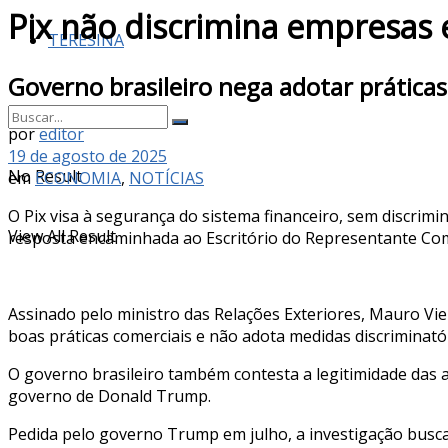
Pix não discrimina empresas 
TERESINA
Governo brasileiro nega adotar práticas
por
editor
19 de agosto de 2025
No Result
em
ECONOMIA
,
NOTÍCIAS
O Pix visa à segurança do sistema financeiro, sem discrim
View All Result
resposta encaminhada ao Escritório do Representante Comer
Assinado pelo ministro das Relações Exteriores, Mauro Vie
boas práticas comerciais e não adota medidas discriminatór
O governo brasileiro também contesta a legitimidade das a
governo de Donald Trump.
Pedida pelo governo Trump em julho, a investigação busc