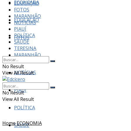
ECONOMIA
EDUCAÇÃO
FOTOS
MARANHÃO
EDUCAÇÃO
NOTÍCIAS
PIAUÍ
POLÍTICA
FOTOS
SAÚDE
TERESINA
MARANHÃO
No Result
NOTÍCIAS
View All Result
PIAUÍ
No Result
View All Result
POLÍTICA
Home
ECONOMIA
SAÚDE