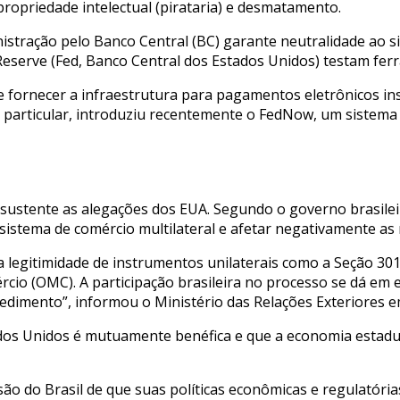
propriedade intelectual (pirataria) e desmatamento.
ministração pelo Banco Central (BC) garante neutralidade a
 Reserve (Fed, Banco Central dos Estados Unidos) testam fer
e fornecer a infraestrutura para pagamentos eletrônicos ins
 particular, introduziu recentemente o FedNow, um sistema 
 sustente as alegações dos EUA. Segundo o governo brasileir
stema de comércio multilateral e afetar negativamente as r
a legitimidade de instrumentos unilaterais como a Seção 301
io (OMC). A participação brasileira no processo se dá em es
cedimento”, informou o Ministério das Relações Exteriores e
dos Unidos é mutuamente benéfica e que a economia estadun
isão do Brasil de que suas políticas econômicas e regulatór