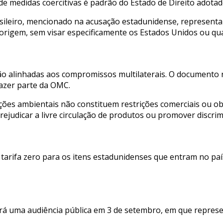
e medidas coercitivas é padrão do Estado de Direito adotad
brasileiro, mencionado na acusação estadunidense, represen
origem, sem visar especificamente os Estados Unidos ou qua
 são alinhadas aos compromissos multilaterais. O documento r
azer parte da OMC.
es ambientais não constituem restrições comerciais ou ob
judicar a livre circulação de produtos ou promover discrim
 tarifa zero para os itens estadunidenses que entram no pa
fará uma audiência pública em 3 de setembro, em que repre