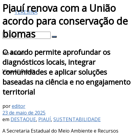
Piauí renova com a União
TERESINA
acordo para conservação de
biomas
O acordo permite aprofundar os
No Result
diagnósticos locais, integrar
comunidades e aplicar soluções
View All Result
baseadas na ciência e no engajamento
territorial
por
editor
23 de maio de 2025
em
DESTAQUE
,
PIAUÍ
,
SUSTENTABILIDADE
A Secretaria Estadual do Meio Ambiente e Recursos