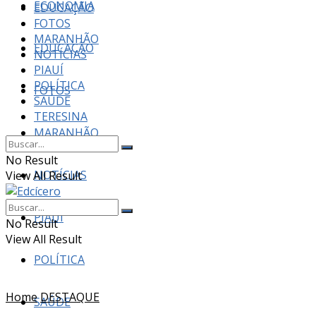
ECONOMIA
EDUCAÇÃO
FOTOS
MARANHÃO
EDUCAÇÃO
NOTÍCIAS
PIAUÍ
POLÍTICA
FOTOS
SAÚDE
TERESINA
MARANHÃO
No Result
NOTÍCIAS
View All Result
PIAUÍ
No Result
View All Result
POLÍTICA
Home
DESTAQUE
SAÚDE