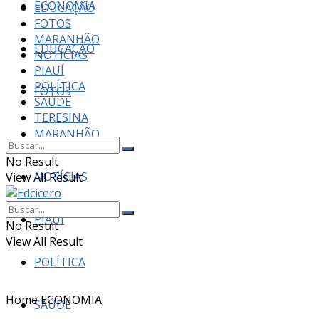
ECONOMIA
EDUCAÇÃO
FOTOS
MARANHÃO
EDUCAÇÃO
NOTÍCIAS
PIAUÍ
POLÍTICA
FOTOS
SAÚDE
TERESINA
MARANHÃO
No Result
NOTÍCIAS
View All Result
PIAUÍ
No Result
View All Result
POLÍTICA
Home
ECONOMIA
SAÚDE