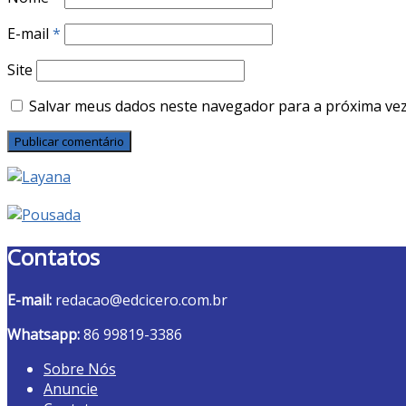
E-mail
*
Site
Salvar meus dados neste navegador para a próxima vez
Contatos
E-mail:
redacao@edcicero.com.br
Whatsapp:
86 99819-3386
Sobre Nós
Anuncie