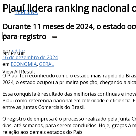
Piauí lidera ranking nacional
TERESINA
Durante 11 meses de 2024, o estado oc
para registro
por
editor
No Result
16 de dezembro de 2024
em
ECONOMIA
,
GERAL
View All Result
O Piauí foi reconhecido como o estado mais rápido do Bra
2024, o estado ocupou a primeira posição, chegando a alc
Essa conquista é resultado das melhorias contínuas e inov
Piauí como referência nacional em celeridade e eficiência.
entre as Juntas Comerciais do Brasil.
O registro de empresa é o processo realizado pela Junta 
dias, até semanas, para serem concluídos. Hoje, graças à
relação aos demais estados do País.