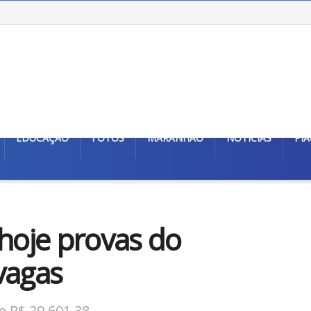
EDUCAÇÃO
FOTOS
MARANHÃO
NOTÍCIAS
PIA
 hoje provas do
vagas
e R$ 20.601,38