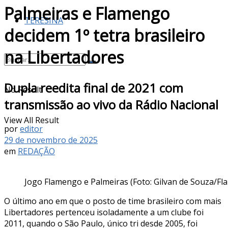
Palmeiras e Flamengo
TERESINA
decidem 1º tetra brasileiro
na Libertadores
Dupla reedita final de 2021 com
No Result
transmissão ao vivo da Rádio Nacional
View All Result
por
editor
29 de novembro de 2025
em
REDAÇÃO
Jogo Flamengo e Palmeiras (Foto: Gilvan de Souza/F
O último ano em que o posto de time brasileiro com mais
Libertadores pertenceu isoladamente a um clube foi
2011, quando o São Paulo, único tri desde 2005, foi