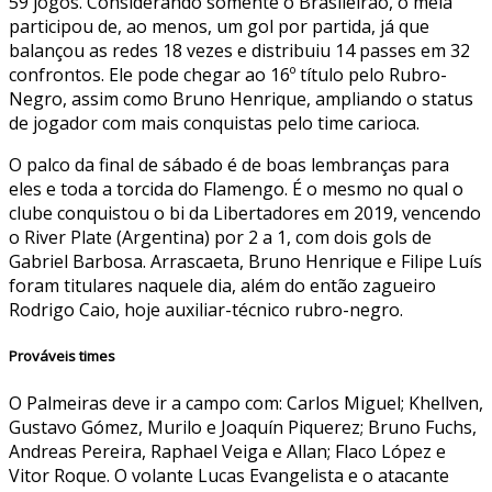
59 jogos. Considerando somente o Brasileirão, o meia
participou de, ao menos, um gol por partida, já que
balançou as redes 18 vezes e distribuiu 14 passes em 32
confrontos. Ele pode chegar ao 16º título pelo Rubro-
Negro, assim como Bruno Henrique, ampliando o status
de jogador com mais conquistas pelo time carioca.
O palco da final de sábado é de boas lembranças para
eles e toda a torcida do Flamengo. É o mesmo no qual o
clube conquistou o bi da Libertadores em 2019, vencendo
o River Plate (Argentina) por 2 a 1, com dois gols de
Gabriel Barbosa. Arrascaeta, Bruno Henrique e Filipe Luís
foram titulares naquele dia, além do então zagueiro
Rodrigo Caio, hoje auxiliar-técnico rubro-negro.
Prováveis times
O Palmeiras deve ir a campo com: Carlos Miguel; Khellven,
Gustavo Gómez, Murilo e Joaquín Piquerez; Bruno Fuchs,
Andreas Pereira, Raphael Veiga e Allan; Flaco López e
Vitor Roque. O volante Lucas Evangelista e o atacante