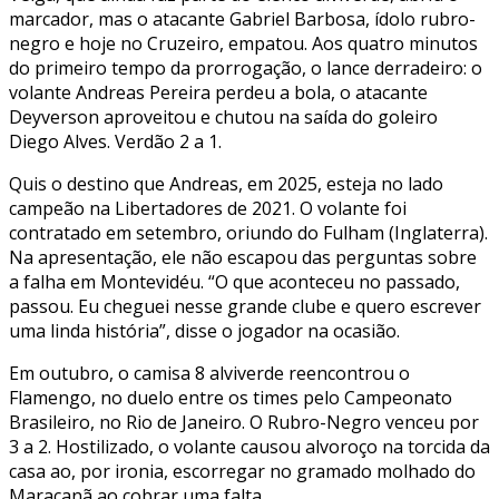
marcador, mas o atacante Gabriel Barbosa, ídolo rubro-
negro e hoje no Cruzeiro, empatou. Aos quatro minutos
do primeiro tempo da prorrogação, o lance derradeiro: o
volante Andreas Pereira perdeu a bola, o atacante
Deyverson aproveitou e chutou na saída do goleiro
Diego Alves. Verdão 2 a 1.
Quis o destino que Andreas, em 2025, esteja no lado
campeão na Libertadores de 2021. O volante foi
contratado em setembro, oriundo do Fulham (Inglaterra).
Na apresentação, ele não escapou das perguntas sobre
a falha em Montevidéu. “O que aconteceu no passado,
passou. Eu cheguei nesse grande clube e quero escrever
uma linda história”, disse o jogador na ocasião.
Em outubro, o camisa 8 alviverde reencontrou o
Flamengo, no duelo entre os times pelo Campeonato
Brasileiro, no Rio de Janeiro. O Rubro-Negro venceu por
3 a 2. Hostilizado, o volante causou alvoroço na torcida da
casa ao, por ironia, escorregar no gramado molhado do
Maracanã ao cobrar uma falta.