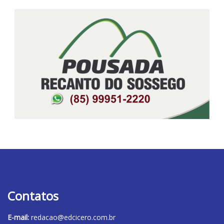
Contatos
E-mail:
redacao@edcicero.com.br