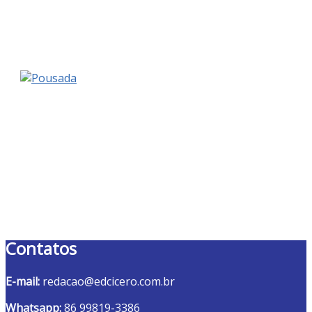
Contatos
E-mail:
redacao@edcicero.com.br
Whatsapp:
86 99819-3386