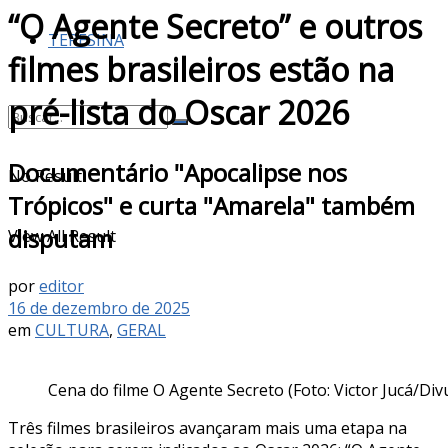
“O Agente Secreto” e outros
TERESINA
filmes brasileiros estão na
pré-lista do Oscar 2026
Documentário "Apocalipse nos
No Result
Trópicos" e curta "Amarela" também
disputam
View All Result
por
editor
16 de dezembro de 2025
em
CULTURA
,
GERAL
Cena do filme O Agente Secreto (Foto: Victor Jucá/Div
Três filmes brasileiros avançaram mais uma etapa na