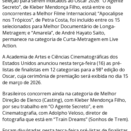
seleção para serem indicados ao Oscar 2026: “O Agente
Secreto”, de Kleber Mendonça Filho, está entre os
concorrentes a Melhor Filme Internacional; “Apocalipse
nos Trópicos”, de Petra Costa, foi incluído entre os 15
selecionados para Melhor Documentário de Longa-
Metragem; e “Amarela”, de André Hayato Saito,
permanece na categoria de Curta-Metragem em Live
Action.
A Academia de Artes e Ciências Cinematográficas dos
Estados Unidos anunciou nesta terça-feira (16) as pré-
listas de finalistas em 12 categorias para a 98ª edição do
Oscar, cuja cerimônia de premiação será exibida no dia 15
de março de 2026.
Brasileiros concorrem ainda na categoria de Melhor
Direção de Elenco (Casting), com Kleber Mendonça Filho,
por seu trabalho em “O Agente Secreto”, e em
Cinematografia, com Adolpho Veloso, diretor de
fotografia que está em “Train Dreams” (Sonhos de Trem).
Foram divulgadas nesta terça-feira pré-listas de finalistas