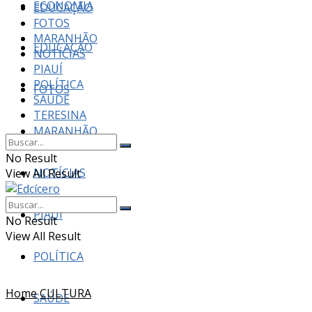
ECONOMIA
EDUCAÇÃO
FOTOS
MARANHÃO
EDUCAÇÃO
NOTÍCIAS
PIAUÍ
POLÍTICA
FOTOS
SAÚDE
TERESINA
MARANHÃO
No Result
NOTÍCIAS
View All Result
PIAUÍ
No Result
View All Result
POLÍTICA
Home
CULTURA
SAÚDE