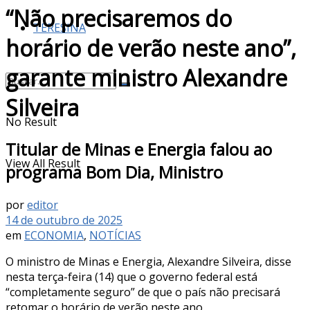
“Não precisaremos do
TERESINA
horário de verão neste ano”,
garante ministro Alexandre
Silveira
No Result
Titular de Minas e Energia falou ao
View All Result
programa Bom Dia, Ministro
por
editor
14 de outubro de 2025
em
ECONOMIA
,
NOTÍCIAS
O ministro de Minas e Energia, Alexandre Silveira, disse
nesta terça-feira (14) que o governo federal está
“completamente seguro” de que o país não precisará
retomar o horário de verão neste ano.