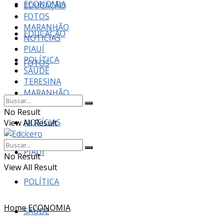
ECONOMIA
EDUCAÇÃO
FOTOS
MARANHÃO
EDUCAÇÃO
NOTÍCIAS
PIAUÍ
POLÍTICA
FOTOS
SAÚDE
TERESINA
MARANHÃO
No Result
NOTÍCIAS
View All Result
PIAUÍ
No Result
View All Result
POLÍTICA
Home
ECONOMIA
SAÚDE