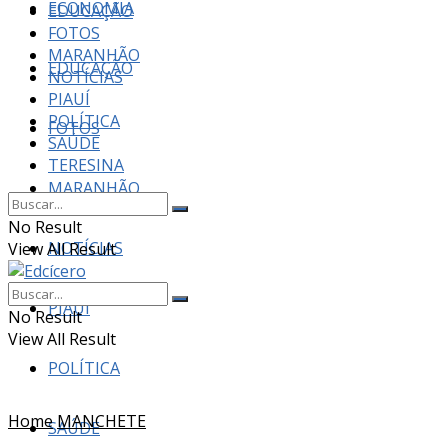
ECONOMIA
EDUCAÇÃO
FOTOS
MARANHÃO
EDUCAÇÃO
NOTÍCIAS
PIAUÍ
POLÍTICA
FOTOS
SAÚDE
TERESINA
MARANHÃO
No Result
NOTÍCIAS
View All Result
PIAUÍ
No Result
View All Result
POLÍTICA
Home
MANCHETE
SAÚDE