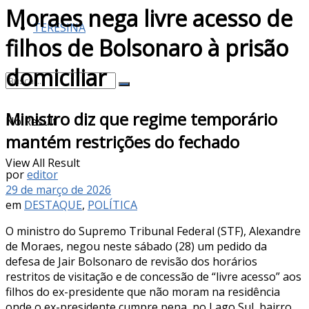
Moraes nega livre acesso de
TERESINA
filhos de Bolsonaro à prisão
domiciliar
Ministro diz que regime temporário
No Result
mantém restrições do fechado
View All Result
por
editor
29 de março de 2026
em
DESTAQUE
,
POLÍTICA
O ministro do Supremo Tribunal Federal (STF), Alexandre
de Moraes, negou neste sábado (28) um pedido da
defesa de Jair Bolsonaro de revisão dos horários
restritos de visitação e de concessão de “livre acesso” aos
filhos do ex-presidente que não moram na residência
onde o ex-presidente cumpre pena, no Lago Sul, bairro