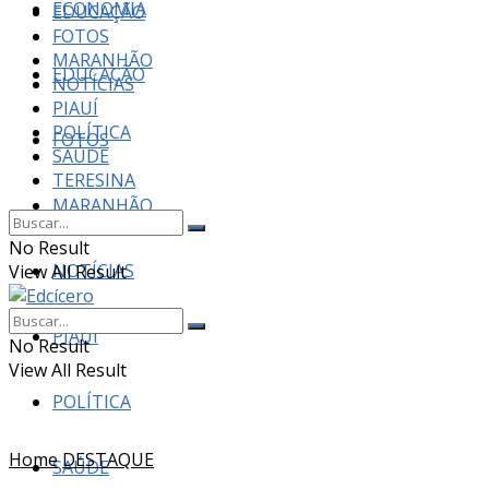
ECONOMIA
EDUCAÇÃO
FOTOS
MARANHÃO
EDUCAÇÃO
NOTÍCIAS
PIAUÍ
POLÍTICA
FOTOS
SAÚDE
TERESINA
MARANHÃO
No Result
NOTÍCIAS
View All Result
PIAUÍ
No Result
View All Result
POLÍTICA
Home
DESTAQUE
SAÚDE