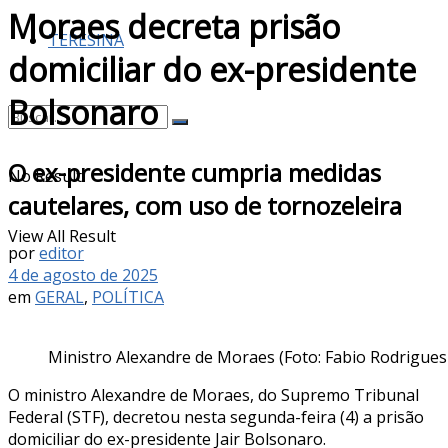
Moraes decreta prisão
TERESINA
domiciliar do ex-presidente
Bolsonaro
O ex-presidente cumpria medidas
No Result
cautelares, com uso de tornozeleira
View All Result
por
editor
4 de agosto de 2025
em
GERAL
,
POLÍTICA
Ministro Alexandre de Moraes (Foto: Fabio Rodrigue
O ministro Alexandre de Moraes, do Supremo Tribunal
Federal (STF), decretou nesta segunda-feira (4) a prisão
domiciliar do ex-presidente Jair Bolsonaro.