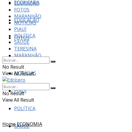
ECONOMIA
EDUCAÇÃO
FOTOS
MARANHÃO
EDUCAÇÃO
NOTÍCIAS
PIAUÍ
POLÍTICA
FOTOS
SAÚDE
TERESINA
MARANHÃO
No Result
NOTÍCIAS
View All Result
PIAUÍ
No Result
View All Result
POLÍTICA
Home
ECONOMIA
SAÚDE