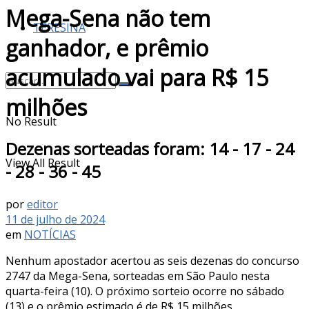
Mega-Sena não tem
TERESINA
ganhador, e prêmio
acumulado vai para R$ 15
milhões
No Result
Dezenas sorteadas foram: 14 - 17 - 24
View All Result
- 28 - 36 - 45
por
editor
11 de julho de 2024
em
NOTÍCIAS
Nenhum apostador acertou as seis dezenas do concurso
2747 da Mega-Sena, sorteadas em São Paulo nesta
quarta-feira (10). O próximo sorteio ocorre no sábado
(13) e o prêmio estimado é de R$ 15 milhões.