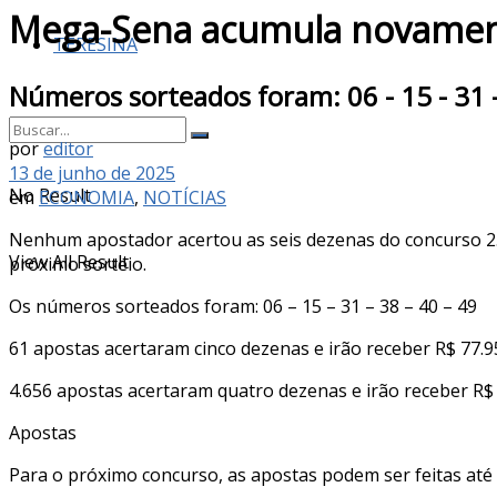
Mega-Sena acumula novamente
TERESINA
Números sorteados foram: 06 - 15 - 31 -
por
editor
13 de junho de 2025
No Result
em
ECONOMIA
,
NOTÍCIAS
Nenhum apostador acertou as seis dezenas do concurso 2.8
View All Result
próximo sorteio.
Os números sorteados foram: 06 – 15 – 31 – 38 – 40 – 49
61 apostas acertaram cinco dezenas e irão receber R$ 77.9
4.656 apostas acertaram quatro dezenas e irão receber R$ 
Apostas
Para o próximo concurso, as apostas podem ser feitas até as