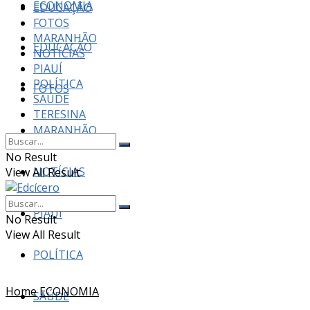
ECONOMIA
EDUCAÇÃO
FOTOS
MARANHÃO
EDUCAÇÃO
NOTÍCIAS
PIAUÍ
POLÍTICA
FOTOS
SAÚDE
TERESINA
MARANHÃO
No Result
NOTÍCIAS
View All Result
PIAUÍ
No Result
View All Result
POLÍTICA
Home
ECONOMIA
SAÚDE