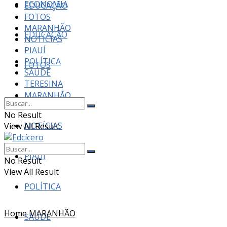
ECONOMIA
EDUCAÇÃO
FOTOS
MARANHÃO
EDUCAÇÃO
NOTÍCIAS
PIAUÍ
POLÍTICA
FOTOS
SAÚDE
TERESINA
MARANHÃO
No Result
NOTÍCIAS
View All Result
PIAUÍ
No Result
View All Result
POLÍTICA
Home
MARANHÃO
SAÚDE