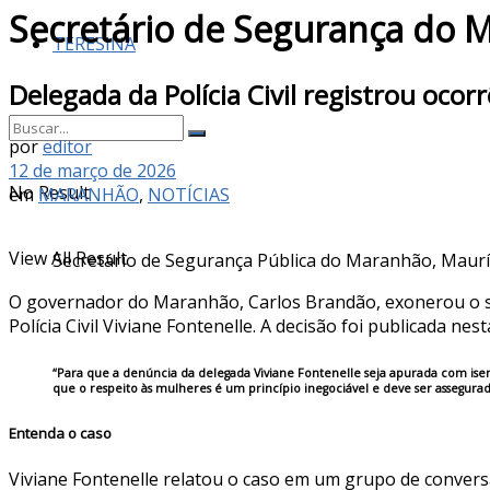
Secretário de Segurança do 
TERESINA
Delegada da Polícia Civil registrou ocor
por
editor
12 de março de 2026
No Result
em
MARANHÃO
,
NOTÍCIAS
View All Result
Secretário de Segurança Pública do Maranhão, Mauríc
O governador do Maranhão, Carlos Brandão, exonerou o sec
Polícia Civil Viviane Fontenelle. A decisão foi publicada nest
“Para que a denúncia da delegada Viviane Fontenelle seja apurada com isen
que o respeito às mulheres é um princípio inegociável e deve ser assegura
Entenda o caso
Viviane Fontenelle relatou o caso em um grupo de convers