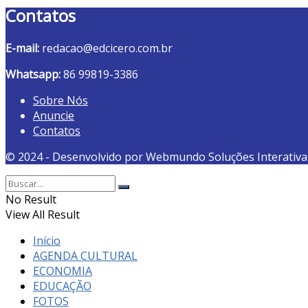
Contatos
E-mail:
redacao@edcicero.com.br
Whatsapp:
86 99819-3386
Sobre Nós
Anuncie
Contatos
© 2024 - Desenvolvido por Webmundo Soluções Interativa
No Result
View All Result
Início
AGENDA CULTURAL
ECONOMIA
EDUCAÇÃO
FOTOS