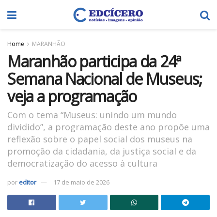
Home
MARANHÃO
Maranhão participa da 24ª
Semana Nacional de Museus;
veja a programação
Com o tema “Museus: unindo um mundo
dividido”, a programação deste ano propõe uma
reflexão sobre o papel social dos museus na
promoção da cidadania, da justiça social e da
democratização do acesso à cultura
por
editor
17 de maio de 2026