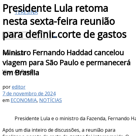
Presidente Lula retoma
TERESINA
nesta sexta-feira reunião
para definir corte de gastos
Ministro Fernando Haddad cancelou
No Result
viagem para São Paulo e permanecerá
em Brasília
View All Result
por
editor
7 de novembro de 2024
em
ECONOMIA
,
NOTÍCIAS
Presidente Lula e o ministro da Fazenda, Fernando H
Após um dia inteiro de discussões, a reunião para