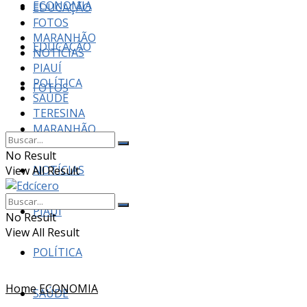
ECONOMIA
EDUCAÇÃO
FOTOS
MARANHÃO
EDUCAÇÃO
NOTÍCIAS
PIAUÍ
POLÍTICA
FOTOS
SAÚDE
TERESINA
MARANHÃO
No Result
NOTÍCIAS
View All Result
PIAUÍ
No Result
View All Result
POLÍTICA
Home
ECONOMIA
SAÚDE