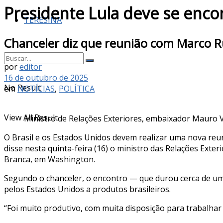
Presidente Lula deve se enco
TERESINA
Chanceler diz que reunião com Marco Ru
por
editor
16 de outubro de 2025
No Result
em
NOTÍCIAS
,
POLÍTICA
View All Result
Ministro de Relações Exteriores, embaixador Mauro Vi
O Brasil e os Estados Unidos devem realizar uma nova reu
disse nesta quinta-feira (16) o ministro das Relações Exte
Branca, em Washington.
Segundo o chanceler, o encontro — que durou cerca de uma 
pelos Estados Unidos a produtos brasileiros.
“Foi muito produtivo, com muita disposição para trabalhar 