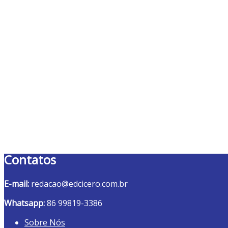
Contatos
E-mail:
redacao@edcicero.com.br
Whatsapp:
86 99819-3386
Sobre Nós