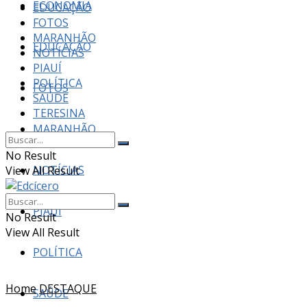
ECONOMIA
EDUCAÇÃO
FOTOS
MARANHÃO
EDUCAÇÃO
NOTÍCIAS
PIAUÍ
POLÍTICA
FOTOS
SAÚDE
TERESINA
MARANHÃO
No Result
NOTÍCIAS
View All Result
PIAUÍ
No Result
View All Result
POLÍTICA
Home
DESTAQUE
SAÚDE