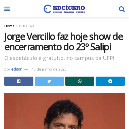
Home
CULTURA
Jorge Vercillo faz hoje show de
encerramento do 23º Salipi
O espetáculo é gratuito, no campus da UFPI
por
editor
15 de junho de 2025