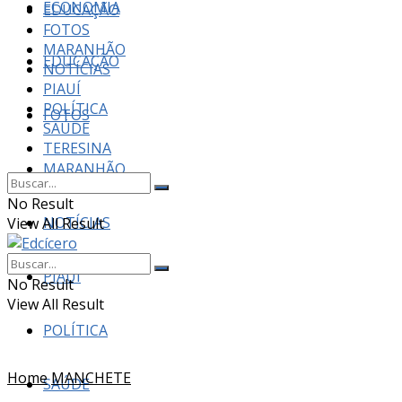
ECONOMIA
EDUCAÇÃO
FOTOS
MARANHÃO
EDUCAÇÃO
NOTÍCIAS
PIAUÍ
POLÍTICA
FOTOS
SAÚDE
TERESINA
MARANHÃO
No Result
NOTÍCIAS
View All Result
PIAUÍ
No Result
View All Result
POLÍTICA
Home
MANCHETE
SAÚDE