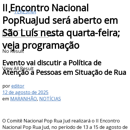
II Encontro Nacional
TERESINA
PopRuaJud será aberto em
São Luís nesta quarta-feira;
veja programação
No Result
Evento vai discutir a Política de
View All Result
Atenção a Pessoas em Situação de Rua
por
editor
12 de agosto de 2025
em
MARANHÃO
,
NOTÍCIAS
O Comitê Nacional Pop Rua Jud realizará o II Encontro
Nacional Pop Rua Jud, no período de 13 a 15 de agosto de