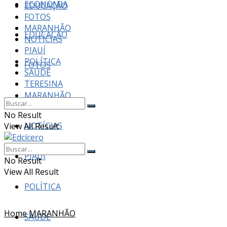
ECONOMIA
EDUCAÇÃO
FOTOS
MARANHÃO
EDUCAÇÃO
NOTÍCIAS
PIAUÍ
POLÍTICA
FOTOS
SAÚDE
TERESINA
MARANHÃO
No Result
NOTÍCIAS
View All Result
PIAUÍ
No Result
View All Result
POLÍTICA
Home
MARANHÃO
SAÚDE